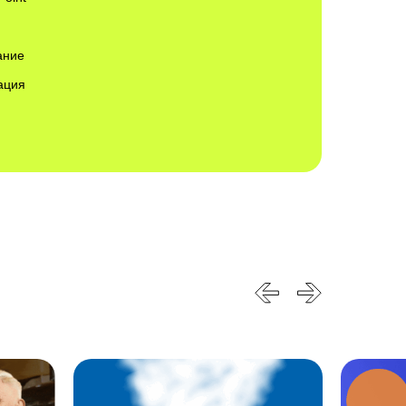
ание
ация