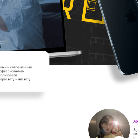
льный и современный
профессионализм
пользовали
простоту и чистоту
Ар
В 
ви
от