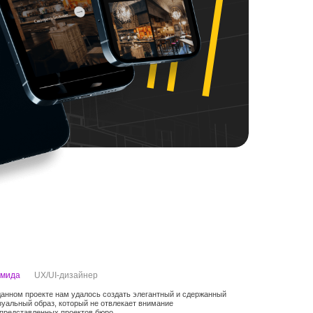
мида
UX/UI-дизайнер
данном проекте нам удалось создать элегантный и сдержанный
зуальный образ, который не отвлекает внимание
 представленных проектов бюро