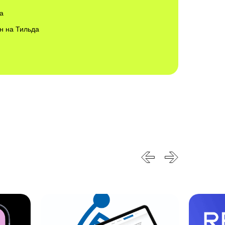
а
н на Тильда