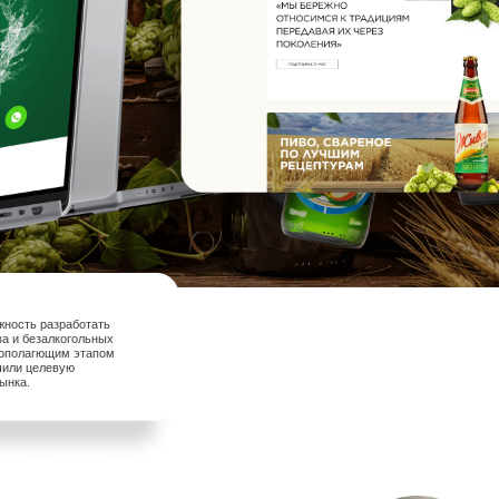
ность разработать
ва и безалкогольных
вополагющим этапом
чили целевую
ынка.