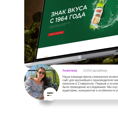
Анжелика
UX/UI-дизайнер
Наша команда имела уникальную возмож
сайт для крупнейшего производителя пи
напитков в Ставрополе. Первым и осно
было проведение исследования. Мы изу
аудиторию, конкурентов и особенности р