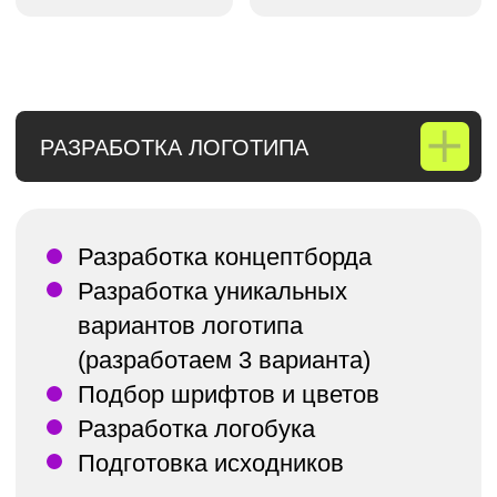
Разработка логобука
Подготовка исходников
В услугу включено 5 обоснованных
правок, в них входит: цвет,
кернинг, мелкая детализация,
не меняющая композицию
логотипа. Правки вносятся от 1
и более раб. дней, в зависимости
от сложности проекта. Время
правок накладывается сверх срока
презентации проекта по услуге
на разработку. Разработка
каждого нового уникального
варианта оплачивается отдельно,
сумма оговаривается.