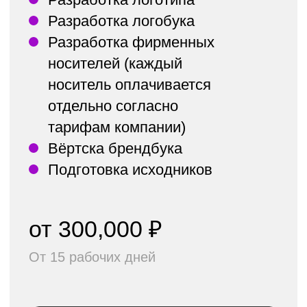
СТОИМОСТЬ ТР/ЧАСА
ГРАФИЧЕСКОГО
ДИЗАЙНЕРА
Мы разрабатываем брендинг
по методу
Time and material (T&M)
Тут вы оплачиваете
трудочасы
наших специалистов
Получить консультацию
Дизайн-команда
Креативный директор
3,500 ₽/час