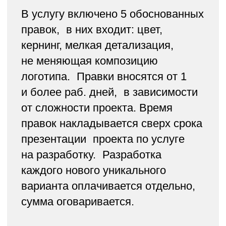
от
100,000 ₽
От 15 рабочих дней
Получить консультацию
ФИРМЕННЫЙ СТИЛЬ
Разработка логотипа
Разработка логобука
Разработка фирменных
носителей (каждый
носитель оплачивается
отдельно согласно тарифам
компании)
Вёртска руководства