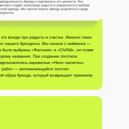
дивидуальность бренда и подчеркнуть его ценности. Эта
дентика создает атмосферу радости и уверенности в выборе
тской одежды. Мы смогли помочь бренду выделиться среди
нкурентов
это всегда про радость и счастье. Именно таких
от нашего брендинга. Мы начали с нейминга —
 были выбраны «Фасония» и «ChilStil», но позже
орому названию. При создании логотипа
 вдохновлялись карамелью «Неон скелетон»
тог работ — запоминающийся логотип
ей образ бренда, который возвращает прямиком