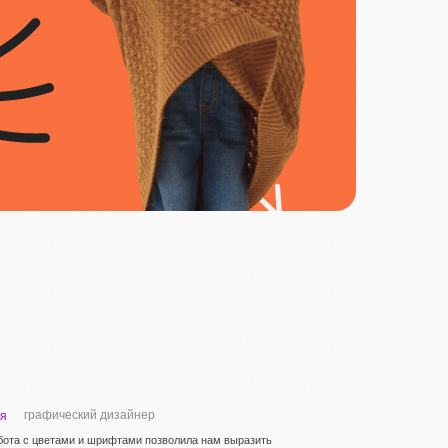
графический дизайнер
я
бота с цветами и шрифтами позволила нам выразить