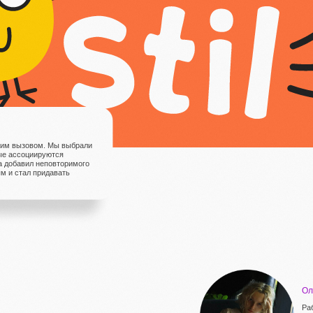
ким вызовом. Мы выбрали
рые ассоциируются
а добавил неповторимого
м и стал придавать
Ол
Ра