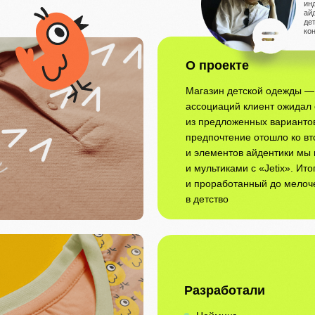
ин
ай
де
ко
О проекте
Магазин детской одежды — 
ассоциаций клиент ожидал 
из предложенных вариантов
предпочтение отошло ко вт
и элементов айдентики мы
и мультиками с «Jetix». И
и проработанный до мелоч
в детство
Разработали