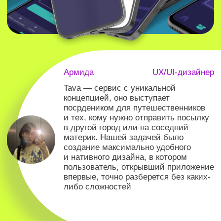
впервые, точно разберется без каких-
либо сложностей
О проекте
Идея разработки этого приложения
возникла тогда, когда мы поняли, что
было бы неплохо создать площадку,
которая бы помогала людям получать
посылки. Хотите забрать товар
из Москвы, будучи в Калининграде?
Поставьте задачу, её увидят,
и возвращающийся из столицы
гражданин, передаст Вам посылку.
Это приложение — удобный
инструмент перемещения посылок
по всей стране