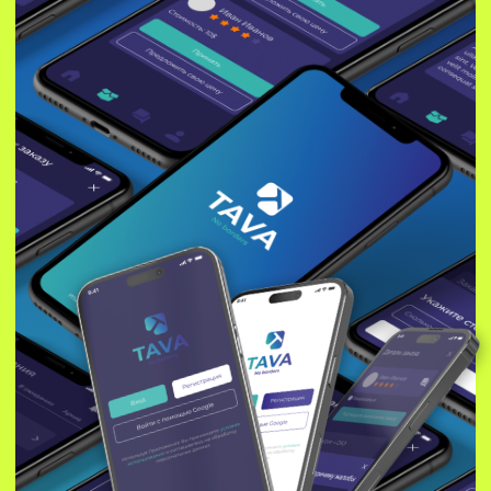
Армида
UX/UI-дизайнер
Tava — сервис с уникальной
концепцией, оно выступает
посрдеником для путешественников
и тех, кому нужно отправить посылку
в другой город или на соседний
материк. Нашей задачей было
создание максимально удобного
и нативного дизайна, в котором
пользователь, открывший приложение