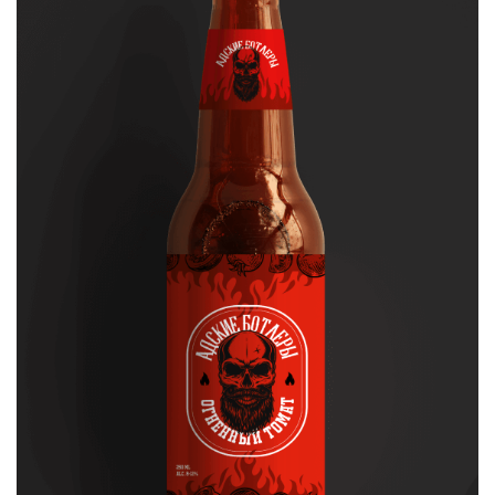
Влада
Графический дизайнер
В этикетке мне хотелось показать некое бунтарство, поэтому
на фоне я использовала «каракули», нарисованные от руки.
Поместив силуэт дьявола по центру этикетки, я вписала
шрифтовой блок с названием.